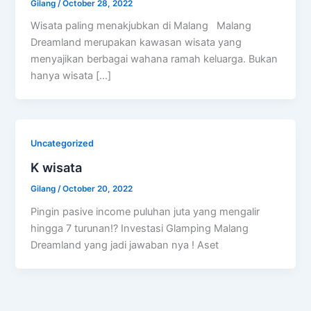
Gilang
/
October 28, 2022
Wisata paling menakjubkan di Malang Malang
Dreamland merupakan kawasan wisata yang
menyajikan berbagai wahana ramah keluarga. Bukan
hanya wisata […]
Uncategorized
K wisata
Gilang
/
October 20, 2022
Pingin pasive income puluhan juta yang mengalir
hingga 7 turunan!? Investasi Glamping Malang
Dreamland yang jadi jawaban nya ! Aset